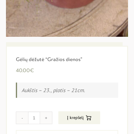
Gėlių dėžutė “Gražios dienos”
40.00
€
Aukštis – 23., plotis – 21cm.
Į krepšelį
Kiekis