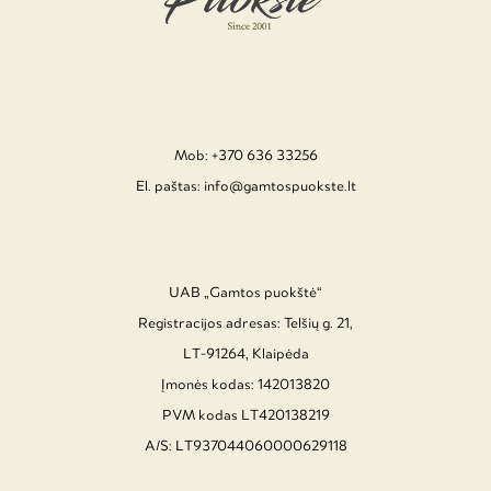
Mob: +370 636 33256
El. paštas: info@gamtospuokste.lt
UAB „Gamtos puokštė“
Registracijos adresas: Telšių g. 21,
LT-91264, Klaipėda
Įmonės kodas: 142013820
PVM kodas LT420138219
A/S: LT937044060000629118