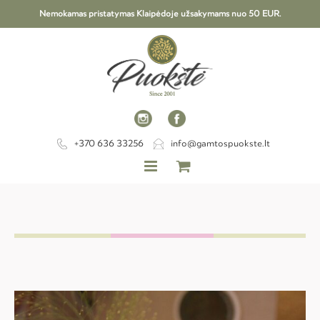
Nemokamas pristatymas Klaipėdoje užsakymams nuo 50 EUR.
+370 636 33256
info@gamtospuokste.lt