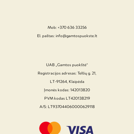
Mob: +370 636 33256
El. paštas: info@gamtospuokste.lt
UAB „Gamtos puokštė“
Registracijos adresas: Telšių g. 21,
LT-91264, Klaipėda
Įmonės kodas: 142013820
PVM kodas LT420138219
A/S: LT937044060000629118