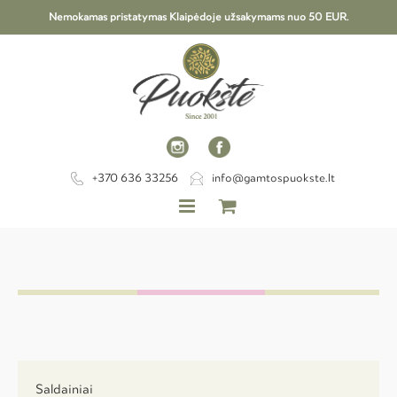
Nemokamas pristatymas Klaipėdoje užsakymams nuo 50 EUR.
+370 636 33256
info@gamtospuokste.lt
Saldainiai